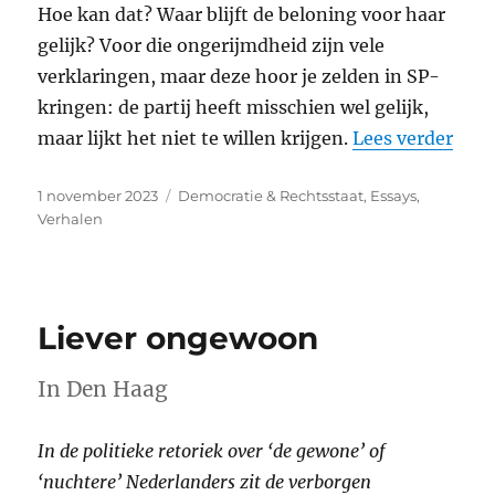
Hoe kan dat? Waar blijft de beloning voor haar
gelijk? Voor die ongerijmdheid zijn vele
verklaringen, maar deze hoor je zelden in SP-
kringen: de partij heeft misschien wel gelijk,
“SP’
maar lijkt het niet te willen krijgen.
Lees verder
Geplaatst
Categorieën
1 november 2023
Democratie & Rechtsstaat
,
Essays
,
op
Verhalen
Liever ongewoon
In Den Haag
In de politieke retoriek over ‘de gewone’ of
‘nuchtere’ Nederlanders zit de verborgen