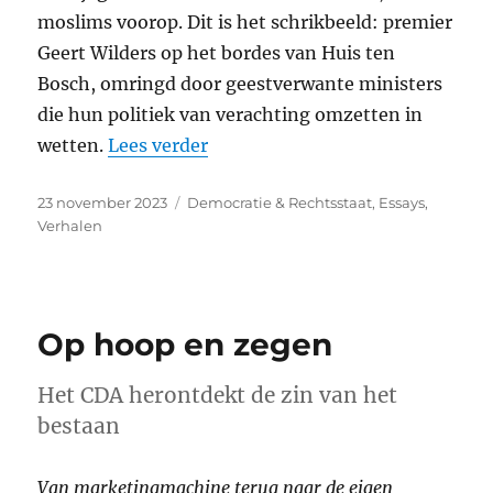
moslims voorop. Dit is het schrikbeeld: premier
Geert Wilders op het bordes van Huis ten
Bosch, omringd door geestverwante ministers
die hun politiek van verachting omzetten in
“De vlag kan halfstok”
wetten.
Lees verder
Geplaatst
Categorieën
23 november 2023
Democratie & Rechtsstaat
,
Essays
,
op
Verhalen
Op hoop en zegen
Het CDA herontdekt de zin van het
bestaan
Van marketingmachine terug naar de eigen