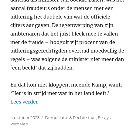
aantal fraudeurs onder de mensen met een
uitkering het dubbele van wat de officiële
cijfers aangaven. De tegenwerping van zijn
ambtenaren dat het juist bleek mee te vallen
met de fraude – hooguit vijf procent van de
uitkeringsgerechtigden overtrad moedwillig de
regels – was volgens de minister niet meer dan
‘een beeld’ dat zij hadden.
En dat kon niet kloppen, meende Kamp, want:
‘Het is in strijd met wat in het land leeft.’
“Een recht, geen genadegift”
Lees verder
Geplaatst
Categorieën
4 oktober 2023
Democratie & Rechtsstaat
,
Essays
,
op
Verhalen