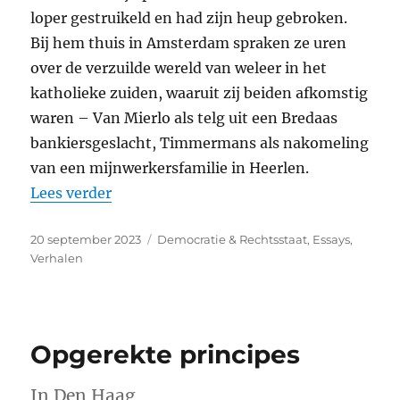
loper gestruikeld en had zijn heup gebroken.
Bij hem thuis in Amsterdam spraken ze uren
over de verzuilde wereld van weleer in het
katholieke zuiden, waaruit zij beiden afkomstig
waren – Van Mierlo als telg uit een Bredaas
bankiersgeslacht, Timmermans als nakomeling
van een mijnwerkersfamilie in Heerlen.
“Je mindere ik in het hok houden”
Lees verder
Geplaatst
Categorieën
20 september 2023
Democratie & Rechtsstaat
,
Essays
,
op
Verhalen
Opgerekte principes
In Den Haag