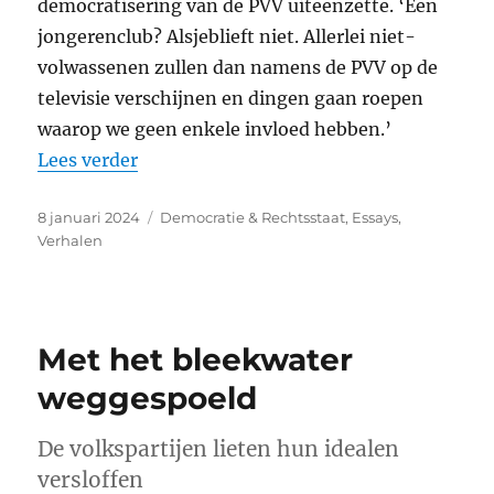
democratisering van de PVV uiteenzette. ‘Een
jongerenclub? Alsjeblieft niet. Allerlei niet-
volwassenen zullen dan namens de PVV op de
televisie verschijnen en dingen gaan roepen
waarop we geen enkele invloed hebben.’
“Gezakt voor de eerste vuurproef”
Lees verder
Geplaatst
Categorieën
8 januari 2024
Democratie & Rechtsstaat
,
Essays
,
op
Verhalen
Met het bleekwater
weggespoeld
De volkspartijen lieten hun idealen
versloffen