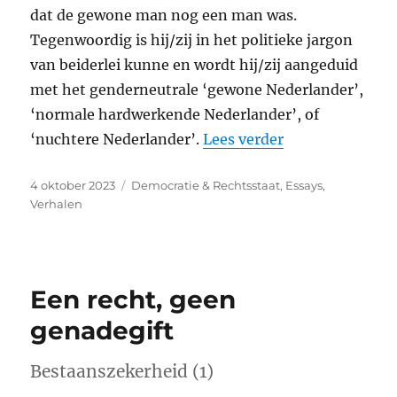
dat de gewone man nog een man was.
Tegenwoordig is hij/zij in het politieke jargon
van beiderlei kunne en wordt hij/zij aangeduid
met het genderneutrale ‘gewone Nederlander’,
‘normale hardwerkende Nederlander’, of
“Liever ongew
‘nuchtere Nederlander’.
Lees verder
Geplaatst
Categorieën
4 oktober 2023
Democratie & Rechtsstaat
,
Essays
,
op
Verhalen
Een recht, geen
genadegift
Bestaanszekerheid (1)