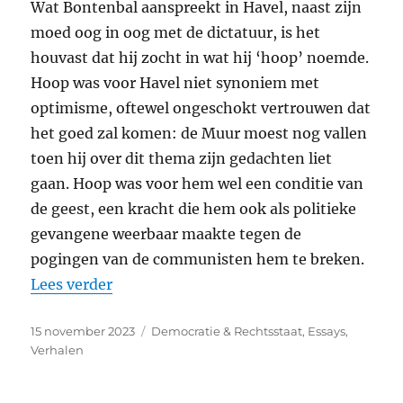
Wat Bontenbal aanspreekt in Havel, naast zijn
moed oog in oog met de dictatuur, is het
houvast dat hij zocht in wat hij ‘hoop’ noemde.
Hoop was voor Havel niet synoniem met
optimisme, oftewel ongeschokt vertrouwen dat
het goed zal komen: de Muur moest nog vallen
toen hij over dit thema zijn gedachten liet
gaan. Hoop was voor hem wel een conditie van
de geest, een kracht die hem ook als politieke
gevangene weerbaar maakte tegen de
pogingen van de communisten hem te breken.
“Op hoop en zegen”
Lees verder
Geplaatst
Categorieën
15 november 2023
Democratie & Rechtsstaat
,
Essays
,
op
Verhalen