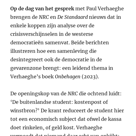
Op de dag van het gesprek
met Paul Verhaeghe
brengen de
NRC
en
De Standaard
nieuws dat in
enkele koppen zijn analyse over de
crisisverschijnselen in de westerse
democratieën samenvat. Beide berichten
illustreren hoe een samenleving die
desintegreert ook de democratie in de
gevarenzone brengt: een leidend thema in
Verhaeghe’s boek
Onbehagen
(2023).
De openingskop van de
NRC
die ochtend luidt:
‘De buitenlandse student: kostenpost of
winstbron?’ De krant reduceert de student hier
tot een economisch subject dat ofwel de kassa
doet rinkelen, of geld kost. Verhaeghe
vermoedt dat niemand daar echt van opkijkt: