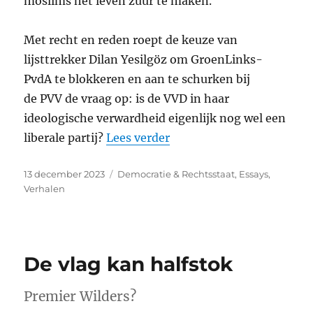
moslims het leven zuur te maken.
Met recht en reden roept de keuze van
lijsttrekker Dilan Yesilgöz om GroenLinks-
PvdA te blokkeren en aan te schurken bij
de
PVV
de vraag op: is de
VVD
in haar
ideologische verwardheid eigenlijk nog wel een
“Met het bleekwater weg
liberale partij?
Lees verder
Geplaatst
Categorieën
13 december 2023
Democratie & Rechtsstaat
,
Essays
,
op
Verhalen
De vlag kan halfstok
Premier Wilders?