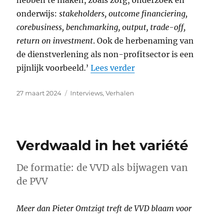
onderwijs:
stakeholders, outcome financiering,
corebusiness, benchmarking, output, trade-off,
return on investment
. Ook de herbenaming van
de dienstverlening als non-profitsector is een
“‘Liber’ in ‘neolibera
pijnlijk voorbeeld.’
Lees verder
Geplaatst
Categorieën
27 maart 2024
Interviews
,
Verhalen
op
Verdwaald in het variété
De formatie: de VVD als bijwagen van
de PVV
Meer dan Pieter Omtzigt treft de VVD blaam voor