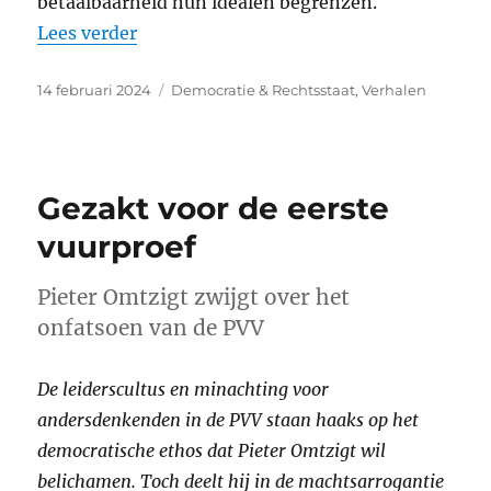
betaalbaarheid hun idealen begrenzen.
“Verdwaald in het variété”
Lees verder
Geplaatst
Categorieën
14 februari 2024
Democratie & Rechtsstaat
,
Verhalen
op
Gezakt voor de eerste
vuurproef
Pieter Omtzigt zwijgt over het
onfatsoen van de PVV
De leiderscultus en minachting voor
andersdenkenden in de PVV staan haaks op het
democratische ethos dat Pieter Omtzigt wil
belichamen. Toch deelt hij in de machtsarrogantie