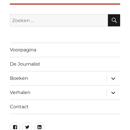
ZO
Zoeken
naar:
Voorpagina
De Journalist
submen
Boeken
uitvouw
submen
Verhalen
uitvouw
Contact
Facebook
Twitter
Linkedin