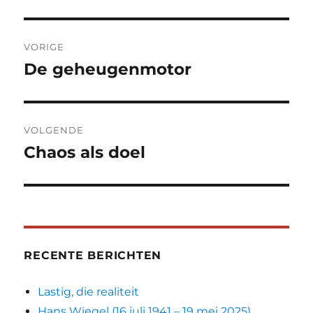
Bericht
VORIGE
navigatie
De geheugenmotor
Vorig
bericht:
VOLGENDE
Chaos als doel
Volgend
bericht:
RECENTE BERICHTEN
Lastig, die realiteit
Hans Wiegel (16 juli 1941 – 19 mei 2025)