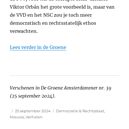
Viktor Orbán het grote voorbeeld is, maar van
de
VVD
en het
NSC
zou je toch meer
democratisch en rechtsstatelijk ethos
verwachten.
Lees verder in de Groene
Verschenen in De Groene Amsterdammer nr. 39
(25 september 2024).
Auteur
Geplaatst
Categorieën
25 september 2024
Democratie & Rechtsstaat
,
op
Nieuws
,
Verhalen