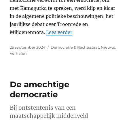
met Kamagurka te spreken, werd klip en klaar
in de algemene politieke beschouwingen, het
jaarlijkse debat over Troonrede en
“Met de emocratie is he
Miljoenennota.
Lees verder
Geplaatst
Categorieën
25 september 2024
Democratie & Rechtsstaat
,
Nieuws
,
op
Verhalen
De amechtige
democratie
Bij ontstentenis van een
maatschappelijk middenveld