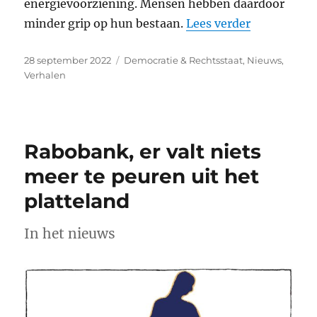
energievoorziening. Mensen hebben daardoor
“Het privat
minder grip op hun bestaan.
Lees verder
Geplaatst
Categorieën
28 september 2022
Democratie & Rechtsstaat
,
Nieuws
,
op
Verhalen
Rabobank, er valt niets
meer te peuren uit het
platteland
In het nieuws