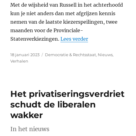
Met de wijsheid van Russell in het achterhoofd
kun je niet anders dan met afgrijzen kennis
nemen van de laatste kiezerspeilingen, twee
maanden voor de Provinciale-
“Rottigheid”
Statenverkiezingen.
Lees verder
Geplaatst
Categorieën
18 januari 2023
Democratie & Rechtsstaat
,
Nieuws
,
op
Verhalen
Het privatiseringsverdriet
schudt de liberalen
wakker
In het nieuws