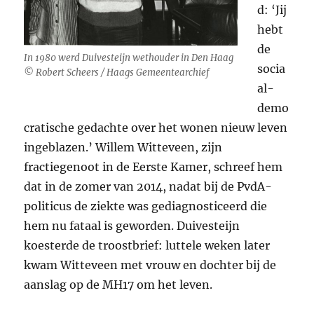
d: ‘Jij
hebt
de
In 1980 werd Duivesteijn wethouder in Den Haag
socia
© Robert Scheers / Haags Gemeentearchief
al-
demo
cratische gedachte over het wonen nieuw leven
ingeblazen.’ Willem Witteveen, zijn
fractiegenoot in de Eerste Kamer, schreef hem
dat in de zomer van 2014, nadat bij de PvdA-
politicus de ziekte was gediagnosticeerd die
hem nu fataal is geworden. Duivesteijn
koesterde de troostbrief: luttele weken later
kwam Witteveen met vrouw en dochter bij de
aanslag op de MH17 om het leven.