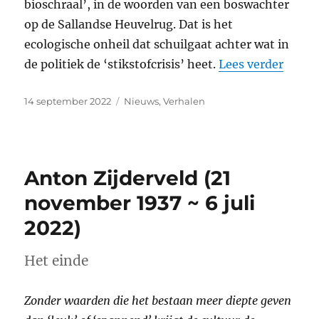
bioschraal’, in de woorden van een boswachter
op de Sallandse Heuvelrug. Dat is het
ecologische onheil dat schuilgaat achter wat in
“Rabob
de politiek de ‘stikstofcrisis’ heet.
Lees verder
Geplaatst
Categorieën
14 september 2022
Nieuws
,
Verhalen
op
Anton Zijderveld (21
november 1937 ~ 6 juli
2022)
Het einde
Zonder waarden die het bestaan meer diepte geven