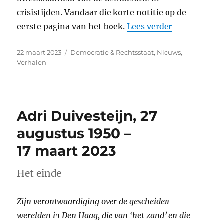
crisistijden. Vandaar die korte notitie op de
“De amechti
eerste pagina van het boek.
Lees verder
Geplaatst
Categorieën
22 maart 2023
Democratie & Rechtsstaat
,
Nieuws
,
op
Verhalen
Adri Duivesteijn, 27
augustus 1950 –
17 maart 2023
Het einde
Zijn verontwaardiging over de gescheiden
werelden in Den Haag, die van ‘het zand’ en die