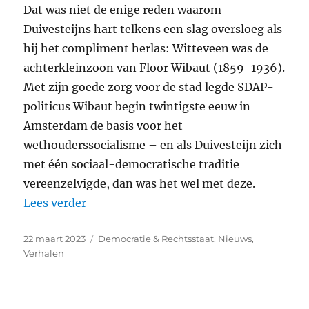
Dat was niet de enige reden waarom
Duivesteijns hart telkens een slag oversloeg als
hij het compliment herlas: Witteveen was de
achterkleinzoon van Floor Wibaut (1859-1936).
Met zijn goede zorg voor de stad legde
SDAP
-
politicus Wibaut begin twintigste eeuw in
Amsterdam de basis voor het
wethouderssocialisme – en als Duivesteijn zich
met één sociaal-democratische traditie
vereenzelvigde, dan was het wel met deze.
“Adri Duivesteijn, 27 augustus 1950 – 1
Lees verder
Geplaatst
Categorieën
22 maart 2023
Democratie & Rechtsstaat
,
Nieuws
,
op
Verhalen