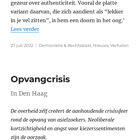
gezeur over authenticiteit. Vooral de platte
variant daarvan, die zich aandient als “lekker
in je vel zitten”, is hem een doorn in het oog.’
“Anton Zijderveld (21 november 1937 ~ 6
Lees verder
Geplaatst
Categorieën
27 juli 2022
Democratie & Rechtsstaat
,
Nieuws
,
Verhalen
op
Opvangcrisis
In Den Haag
De overheid zélf creëert de aanhoudende crisissfeer
rond de opvang van asielzoekers. Neoliberale
kortzichtigheid en angst voor kiezerssentimenten
zijn de oorzaak.