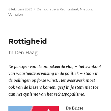
Geplaatst
Categorieën
8 februari 2023
Democratie & Rechtsstaat
,
Nieuws
,
op
Verhalen
Rottigheid
In Den Haag
De partijen van de omgekeerde vlag – het symbool
van waarheidsvervalsing in de politiek – staan in
de peilingen op forse winst. Het weerwerk moet
ook van de kiezers komen: geef in je stem niet toe
aan het cynisme van het rechtspopulisme.
De Britse