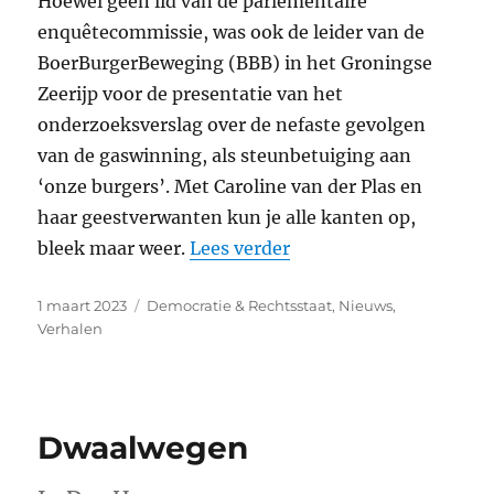
Hoewel geen lid van de parlementaire
enquêtecommissie, was ook de leider van de
BoerBurgerBeweging (
BBB
) in het Groningse
Zeerijp voor de presentatie van het
onderzoeksverslag over de nefaste gevolgen
van de gaswinning, als steunbetuiging aan
‘onze burgers’. Met Caroline van der Plas en
haar geestverwanten kun je alle kanten op,
“Dubbeldenken”
bleek maar weer.
Lees verder
Geplaatst
Categorieën
1 maart 2023
Democratie & Rechtsstaat
,
Nieuws
,
op
Verhalen
Dwaalwegen