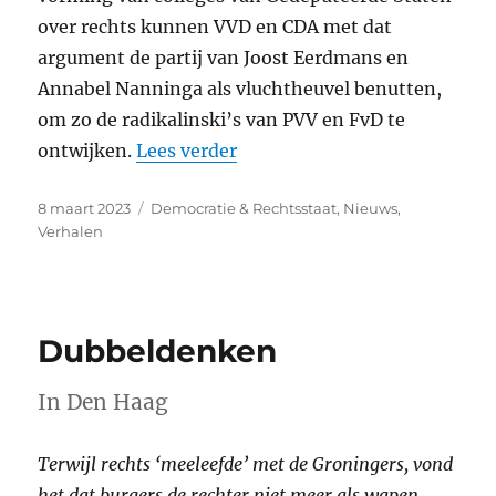
over rechts kunnen
VVD
en
CDA
met dat
argument de partij van Joost Eerdmans en
Annabel Nanninga als vluchtheuvel benutten,
om zo de radikalinski’s van
PVV
en FvD te
“De partij van het dedain”
ontwijken.
Lees verder
Geplaatst
Categorieën
8 maart 2023
Democratie & Rechtsstaat
,
Nieuws
,
op
Verhalen
Dubbeldenken
In Den Haag
Terwijl rechts ‘meeleefde’ met de Groningers, vond
het dat burgers de rechter niet meer als wapen