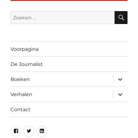
ZO
Zoeken
naar:
Voorpagina
De Journalist
submen
Boeken
uitvouw
submen
Verhalen
uitvouw
Contact
Facebook
Twitter
Linkedin