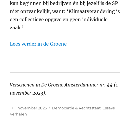
kan beginnen bij bedrijven én bij jezelf is de SP
niet ontvankelijk, want: ‘Klimaatverandering is
een collectieve opgave en geen individuele
zaak.’
Lees verder in de Groene
Verschenen in De Groene Amsterdammer nr. 44 (1
november 2023).
Auteur
Geplaatst
Categorieën
1 november 2023
Democratie & Rechtsstaat
,
Essays
,
op
Verhalen