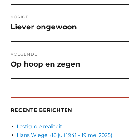
Bericht
VORIGE
navigatie
Liever ongewoon
Vorig
bericht:
VOLGENDE
Op hoop en zegen
Volgend
bericht:
RECENTE BERICHTEN
Lastig, die realiteit
Hans Wiegel (16 juli 1941 – 19 mei 2025)