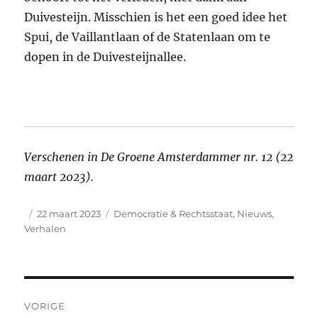
Duivesteijn. Misschien is het een goed idee het
Spui, de Vaillantlaan of de Statenlaan om te
dopen in de Duivesteijnallee.
Verschenen in De Groene Amsterdammer nr. 12 (22
maart 2023).
Auteur
Geplaatst
Categorieën
22 maart 2023
Democratie & Rechtsstaat
,
Nieuws
,
op
Verhalen
Bericht
VORIGE