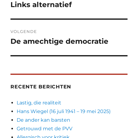
navigatie
Links alternatief
Vorig
bericht:
VOLGENDE
De amechtige democratie
Volgend
bericht:
RECENTE BERICHTEN
Lastig, die realiteit
Hans Wiegel (16 juli 1941 – 19 mei 2025)
De ander kan barsten
Getrouwd met de PVV
Allergisch voor kritiek