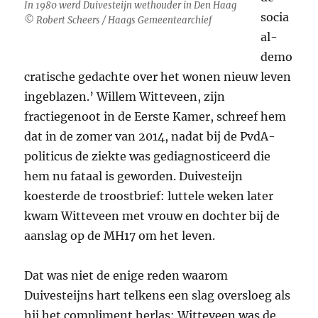
In 1980 werd Duivesteijn wethouder in Den Haag
socia
© Robert Scheers / Haags Gemeentearchief
al-
demo
cratische gedachte over het wonen nieuw leven
ingeblazen.’ Willem Witteveen, zijn
fractiegenoot in de Eerste Kamer, schreef hem
dat in de zomer van 2014, nadat bij de PvdA-
politicus de ziekte was gediagnosticeerd die
hem nu fataal is geworden. Duivesteijn
koesterde de troostbrief: luttele weken later
kwam Witteveen met vrouw en dochter bij de
aanslag op de MH17 om het leven.
Dat was niet de enige reden waarom
Duivesteijns hart telkens een slag oversloeg als
hij het compliment herlas: Witteveen was de