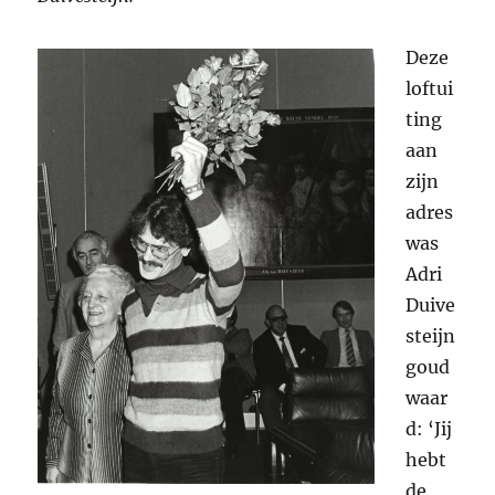
Deze
loftui
ting
aan
zijn
adres
was
Adri
Duive
steijn
goud
waar
d: ‘Jij
hebt
de