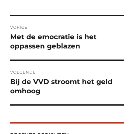
op
Bericht
VORIGE
navigatie
Met de emocratie is het
Vorig
bericht:
oppassen geblazen
VOLGENDE
Bij de VVD stroomt het geld
Volgend
bericht:
omhoog