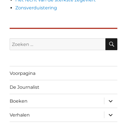
Zonsverduistering
ZO
Zoeken
naar:
Voorpagina
De Journalist
submen
Boeken
uitvouw
submen
Verhalen
uitvouw