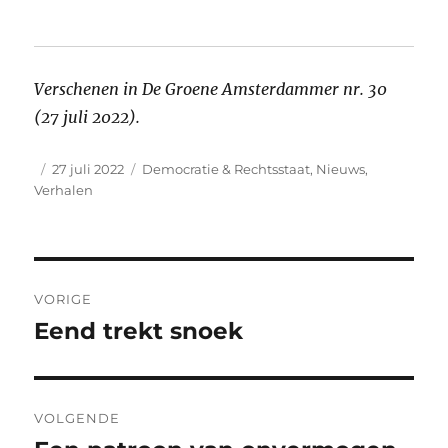
Verschenen in De Groene Amsterdammer nr. 30
(27 juli 2022).
Auteur
Geplaatst
Categorieën
27 juli 2022
Democratie & Rechtsstaat
,
Nieuws
,
op
Verhalen
Bericht
VORIGE
navigatie
Eend trekt snoek
Vorig
bericht:
VOLGENDE