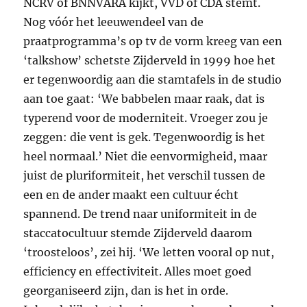
NCRV
of
BNNVARA
kijkt,
VVD
of
CDA
stemt.
Nog vóór het leeuwendeel van de
praatprogramma’s op tv de vorm kreeg van een
‘talkshow’ schetste Zijderveld in 1999 hoe het
er tegenwoordig aan die stamtafels in de studio
aan toe gaat: ‘We babbelen maar raak, dat is
typerend voor de moderniteit. Vroeger zou je
zeggen: die vent is gek. Tegenwoordig is het
heel normaal.’ Niet die eenvormigheid, maar
juist de pluriformiteit, het verschil tussen de
een en de ander maakt een cultuur écht
spannend. De trend naar uniformiteit in de
staccatocultuur stemde Zijderveld daarom
‘troosteloos’, zei hij. ‘We letten vooral op nut,
efficiency en effectiviteit. Alles moet goed
georganiseerd zijn, dan is het in orde.