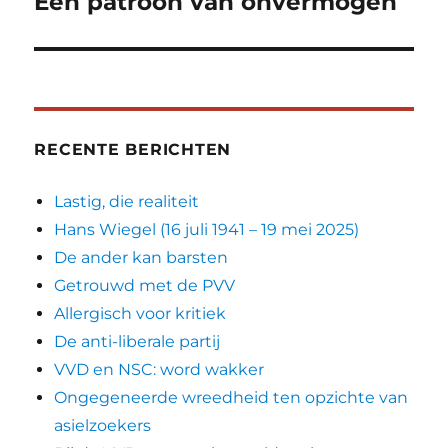
Een patroon van onvermogen
Volgend
bericht:
RECENTE BERICHTEN
Lastig, die realiteit
Hans Wiegel (16 juli 1941 – 19 mei 2025)
De ander kan barsten
Getrouwd met de PVV
Allergisch voor kritiek
De anti-liberale partij
VVD en NSC: word wakker
Ongegeneerde wreedheid ten opzichte van
asielzoekers