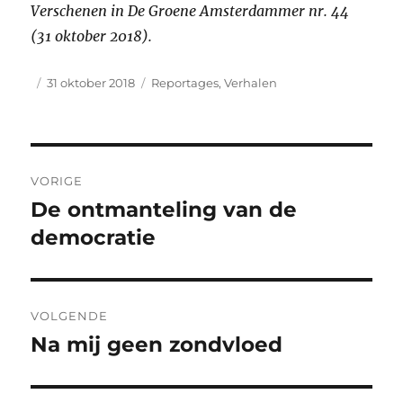
Verschenen in De Groene Amsterdammer nr. 44
(31 oktober 2018).
Auteur
Geplaatst
Categorieën
31 oktober 2018
Reportages
,
Verhalen
op
Bericht
VORIGE
navigatie
De ontmanteling van de
Vorig
bericht:
democratie
VOLGENDE
Na mij geen zondvloed
Volgend
bericht: