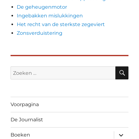
De geheugenmotor
Ingebakken mislukkingen
Het recht van de sterkste zegeviert
Zonsverduistering
ZO
Zoeken
naar:
Voorpagina
De Journalist
submen
Boeken
uitvouw