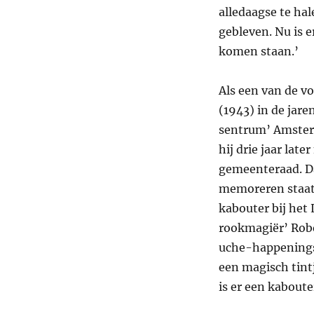
alledaagse te ha
gebleven. Nu is 
komen staan.’
Als een van de 
(1943) in de jar
sentrum’ Amsterd
hij drie jaar lat
gemeenteraad. Da
memoreren staat
kabouter bij het 
rookmagiër’ Robe
uche-happenings h
een magisch tintj
is er een kabout