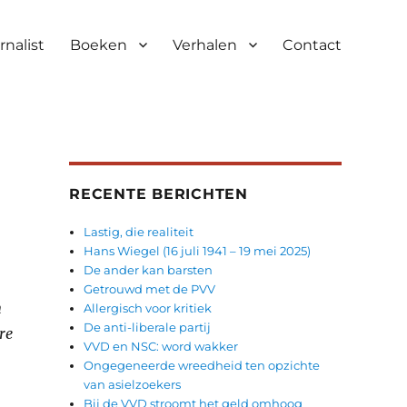
rnalist
Boeken
Verhalen
Contact
RECENTE BERICHTEN
Lastig, die realiteit
Hans Wiegel (16 juli 1941 – 19 mei 2025)
De ander kan barsten
Getrouwd met de PVV
n
Allergisch voor kritiek
De anti-liberale partij
re
VVD en NSC: word wakker
Ongegeneerde wreedheid ten opzichte
van asielzoekers
Bij de VVD stroomt het geld omhoog