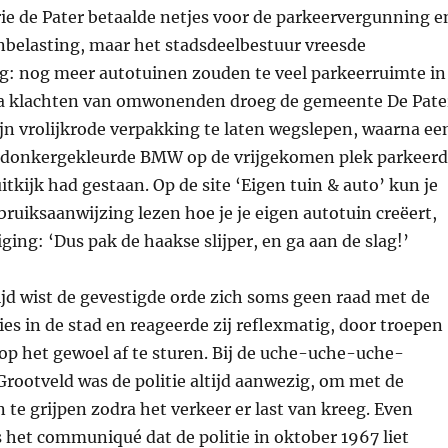
rie de Pater betaalde netjes voor de parkeervergunning e
nbelasting, maar het stadsdeelbestuur vreesde
: nog meer autotuinen zouden te veel parkeerruimte in
a klachten van omwonenden droeg de gemeente De Pate
ijn vrolijkrode verpakking te laten wegslepen, waarna ee
n donkergekleurde
BMW
op de vrijgekomen plek parkeer
uitkijk had gestaan. Op de site ‘Eigen tuin & auto’ kun je
ruiksaanwijzing lezen hoe je je eigen autotuin creëert,
ing: ‘Dus pak de haakse slijper, en ga aan de slag!’
ijd wist de gevestigde orde zich soms geen raad met de
es in de stad en reageerde zij reflexmatig, door troepen
p het gewoel af te sturen. Bij de uche-uche-uche-
rootveld was de politie altijd aanwezig, om met de
te grijpen zodra het verkeer er last van kreeg. Even
het communiqué dat de politie in oktober 1967 liet