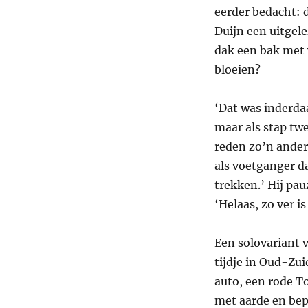
eerder bedacht: 
Duijn een uitgele
dak een bak met 
bloeien?
‘Dat was inderdaa
maar als stap twe
reden zo’n anderh
als voetganger d
trekken.’ Hij pau
‘Helaas, zo ver i
Een solovariant 
tijdje in Oud-Zu
auto, een rode T
met aarde en bep