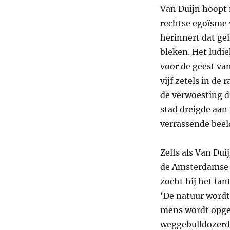
Van Duijn hoopt 
rechtse egoïsme 
herinnert dat gei
bleken. Het ludi
voor de geest van
vijf zetels in de
de verwoesting d
stad dreigde aan t
verrassende beel
Zelfs als Van Du
de Amsterdamse ‘
zocht hij het fan
‘De natuur wordt
mens wordt opgeg
weggebulldozerd, 