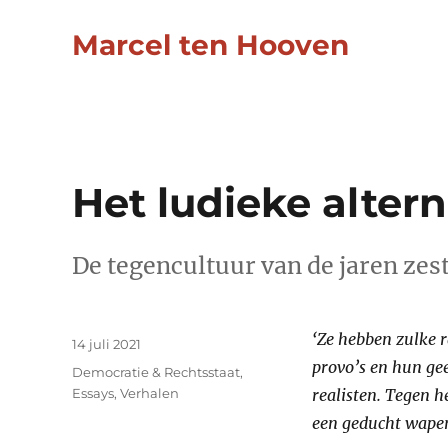
Marcel ten Hooven
Het ludieke altern
De tegencultuur van de jaren zes
Auteur
‘Ze hebben zulke r
Geplaatst
14 juli 2021
op
provo’s en hun ge
Categorieën
Democratie & Rechtsstaat
,
Essays
,
Verhalen
realisten. Tegen h
een geducht wapen