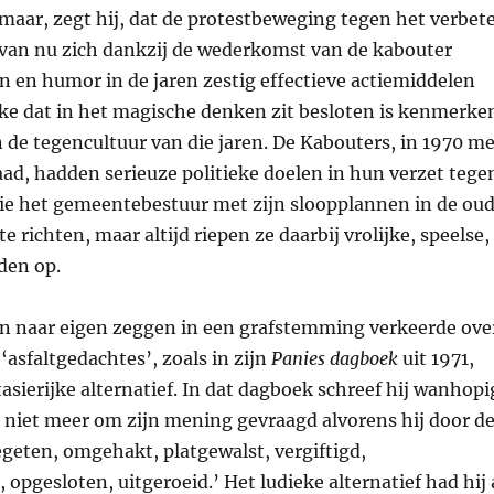
maar, zegt hij, dat de protestbeweging tegen het verbet
van nu zich dankzij de wederkomst van de kabouter
n en humor in de jaren zestig effectieve actiemiddelen
eke dat in het magische denken zit besloten is kenmerke
 de tegencultuur van die jaren. De Kabouters, in 1970 me
 raad, hadden serieuze politieke doelen in hun verzet tege
ie het gemeentebestuur met zijn sloopplannen in de ou
e richten, maar altijd riepen ze daarbij vrolijke, speelse,
den op.
ijn naar eigen zeggen in een grafstemming verkeerde ove
asfaltgedachtes’, zoals in zijn
Panies dagboek
uit 1971,
tasierijke alternatief. In dat dagboek schreef hij wanhopi
 niet meer om zijn mening gevraagd alvorens hij door d
eten, omgehakt, platgewalst, vergiftigd,
opgesloten, uitgeroeid.’ Het ludieke alternatief had hij 