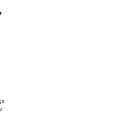
r
jn
e