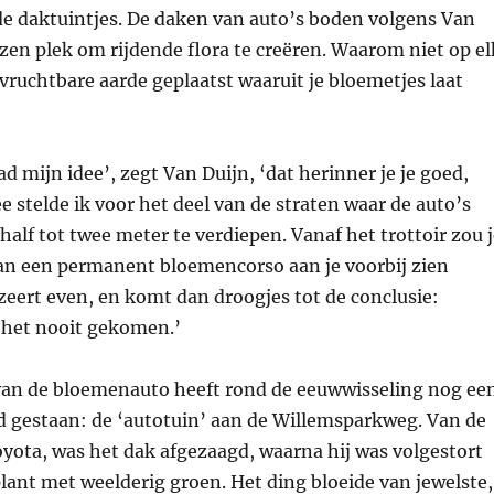
de daktuintjes. De daken van auto’s boden volgens Van
zen plek om rijdende flora te creëren. Waarom niet op el
vruchtbare aarde geplaatst waaruit je bloemetjes laat
d mijn idee’, zegt Van Duijn, ‘dat herinner je je goed,
e stelde ik voor het deel van de straten waar de auto’s
alf tot twee meter te verdiepen. Vanaf het trottoir zou 
an een permanent bloemencorso aan je voorbij zien
zeert even, en komt dan droogjes tot de conclusie:
s het nooit gekomen.’
van de bloemenauto heeft rond de eeuwwisseling nog ee
id gestaan: de ‘autotuin’ aan de Willemsparkweg. Van de
oyota, was het dak afgezaagd, waarna hij was volgestort
lant met weelderig groen. Het ding bloeide van jewelste,