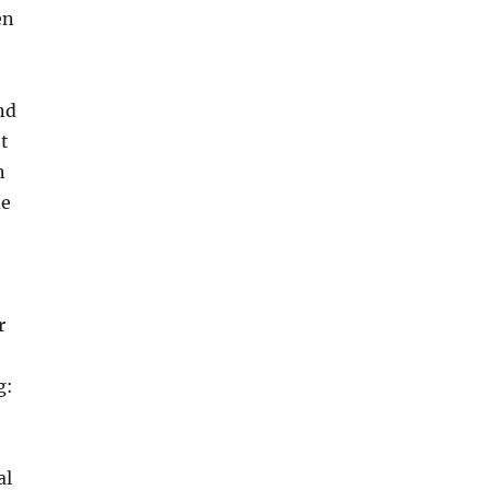
en
nd
t
n
de
r
g:
e
al