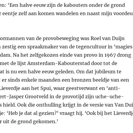
len: ‘Een halve eeuw zijn de kabouters onder de grond
er eentje zelf aan komen wandelen en naast mijn voordeu
voormannen van de provobeweging was Roel van Duijn
en zestig een spraakmaker van de tegencultuur in ‘magies
am. Na het zelfgekozen einde van provo in 1967 drong
er met de lijst Amsterdam-Kabouterstad door tot de
t is nu een halve eeuw geleden. Om dat jubileum te
 er sinds enkele maanden een bronzen beeldje van een
Lieverdje aan het Spui, waar geestverwant en ‘anti-
rt-Jasper Grootveld in de provotijd zijn uche-uche-
ield. Ook die onthulling krijgt in de versie van Van Dui
e: ‘Heb je dat al gezien?’ vraagt hij. ‘Ook bij het Lieverdj
er uit de grond gekomen.’