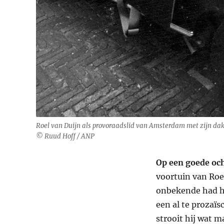
Roel van Duijn als provoraadslid van Amsterdam met zijn dak
© Ruud Hoff / ANP
Op een goede oc
voortuin van Roe
onbekende had he
een al te prozaïs
strooit hij wat m