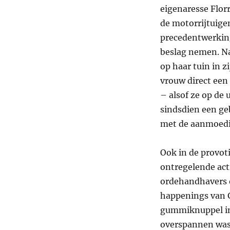
eigenaresse Flor
de motorrijtuige
precedentwerking
beslag nemen. N
op haar tuin in z
vrouw direct ee
– alsof ze op de 
sindsdien een geb
met de aanmoedig
Ook in de provot
ontregelende acti
ordehandhavers o
happenings van G
gummiknuppel in 
overspannen was 