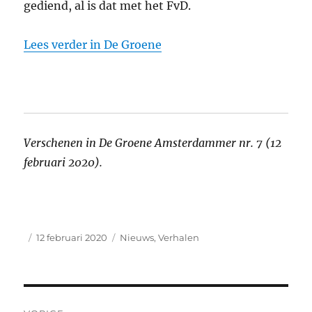
gediend, al is dat met het FvD.
Lees verder in De Groene
Verschenen in De Groene Amsterdammer nr. 7 (12
februari 2020).
Auteur
Geplaatst
Categorieën
12 februari 2020
Nieuws
,
Verhalen
op
Bericht