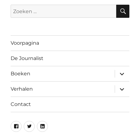
ZO
Zoeken
naar:
Voorpagina
De Journalist
submen
Boeken
uitvouw
submen
Verhalen
uitvouw
Contact
Facebook
Twitter
Linkedin