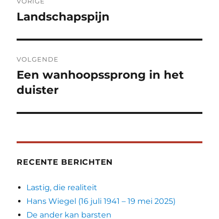
VORIGE
navigatie
Landschapspijn
Vorig
bericht:
VOLGENDE
Een wanhoopssprong in het
Volgend
bericht:
duister
RECENTE BERICHTEN
Lastig, die realiteit
Hans Wiegel (16 juli 1941 – 19 mei 2025)
De ander kan barsten