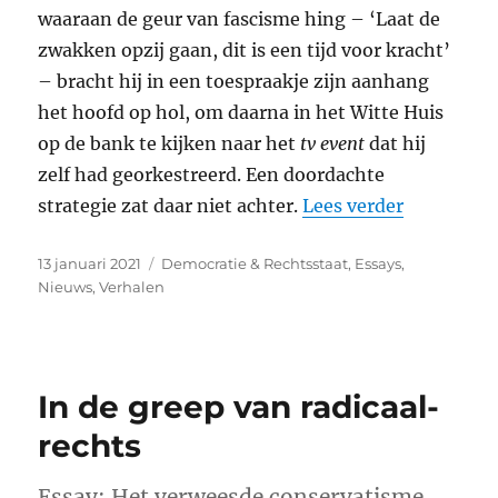
waaraan de geur van fascisme hing – ‘Laat de
zwakken opzij gaan, dit is een tijd voor kracht’
– bracht hij in een toespraakje zijn aanhang
het hoofd op hol, om daarna in het Witte Huis
op de bank te kijken naar het
tv event
dat hij
zelf had georkestreerd. Een doordachte
“Een Repub
strategie zat daar niet achter.
Lees verder
Geplaatst
Categorieën
13 januari 2021
Democratie & Rechtsstaat
,
Essays
,
op
Nieuws
,
Verhalen
In de greep van radicaal-
rechts
Essay: Het verweesde conservatisme