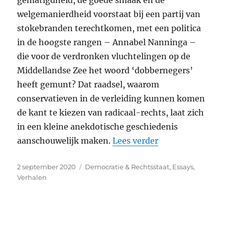
welgemanierdheid voorstaat bij een partij van
stokebranden terechtkomen, met een politica
in de hoogste rangen – Annabel Nanninga –
die voor de verdronken vluchtelingen op de
Middellandse Zee het woord ‘dobbernegers’
heeft gemunt? Dat raadsel, waarom
conservatieven in de verleiding kunnen komen
de kant te kiezen van radicaal-rechts, laat zich
in een kleine anekdotische geschiedenis
“In de greep van
aanschouwelijk maken.
Lees verder
Geplaatst
Categorieën
2 september 2020
Democratie & Rechtsstaat
,
Essays
,
op
Verhalen