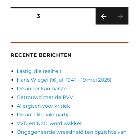
Berichten
PAGINA
3
VORI
paginering
GE
PAGI
NA
RECENTE BERICHTEN
Lastig, die realiteit
Hans Wiegel (16 juli 1941 – 19 mei 2025)
De ander kan barsten
Getrouwd met de PVV
Allergisch voor kritiek
De anti-liberale partij
VVD en NSC: word wakker
Ongegeneerde wreedheid ten opzichte van