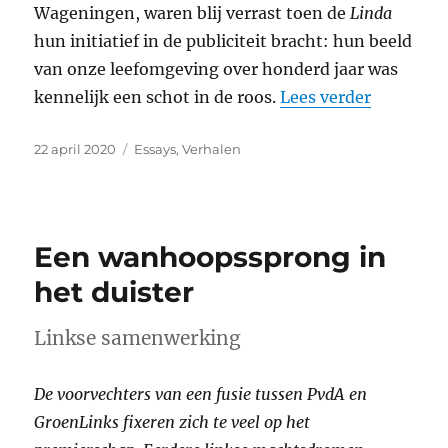
Wageningen, waren blij verrast toen de
Linda
hun initiatief in de publiciteit bracht: hun beeld
van onze leefomgeving over honderd jaar was
“Geen do
kennelijk een schot in de roos.
Lees verder
Geplaatst
Categorieën
22 april 2020
Essays
,
Verhalen
op
Een wanhoopssprong in
het duister
Linkse samenwerking
De voorvechters van een fusie tussen PvdA en
GroenLinks fixeren zich te veel op het