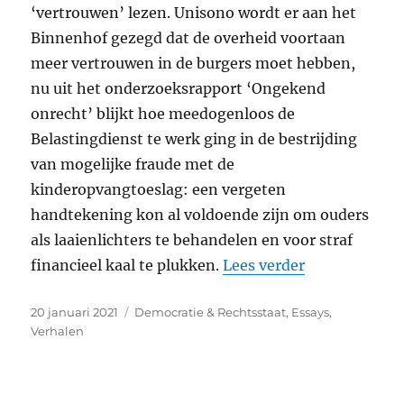
‘vertrouwen’ lezen. Unisono wordt er aan het
Binnenhof gezegd dat de overheid voortaan
meer vertrouwen in de burgers moet hebben,
nu uit het onderzoeksrapport ‘Ongekend
onrecht’ blijkt hoe meedogenloos de
Belastingdienst te werk ging in de bestrijding
van mogelijke fraude met de
kinderopvangtoeslag: een vergeten
handtekening kon al voldoende zijn om ouders
als laaienlichters te behandelen en voor straf
“De populisti
financieel kaal te plukken.
Lees verder
Geplaatst
Categorieën
20 januari 2021
Democratie & Rechtsstaat
,
Essays
,
op
Verhalen