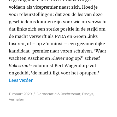
voldaan als vicepremier naast zich. Hoed je
voor teleurstellingen: dat zou de les van deze
geschiedenis kunnen zijn voor wie nu verwacht
dat links zich een sterke positie in de strijd om
de macht verwerft als
PVDA
en GroenLinks
fuseren, of – op z’n minst – een gezamenlijke
kandidaat-premier naar voren schuiven. ‘Waar
wachten Asscher en Klaver nog op?’ schreef
Volkskrant
-columnist Bert Wagendorp vol
ongeduld, ‘de macht ligt voor het oprapen.’
“Een wanhoopssprong in het duister”
Lees verder
Geplaatst
Categorieën
11 maart 2020
Democratie & Rechtsstaat
,
Essays
,
op
Verhalen