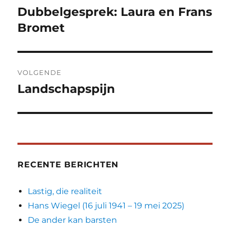
navigatie
Dubbelgesprek: Laura en Frans
Vorig
bericht:
Bromet
VOLGENDE
Landschapspijn
Volgend
bericht:
RECENTE BERICHTEN
Lastig, die realiteit
Hans Wiegel (16 juli 1941 – 19 mei 2025)
De ander kan barsten