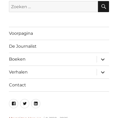
ZO
Zoeken
naar:
Voorpagina
De Journalist
submen
Boeken
uitvouw
submen
Verhalen
uitvouw
Contact
Facebook
Twitter
Linkedin